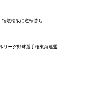
 宿敵松阪に逆転勝ち
日
ルリーグ野球選手権東海連盟