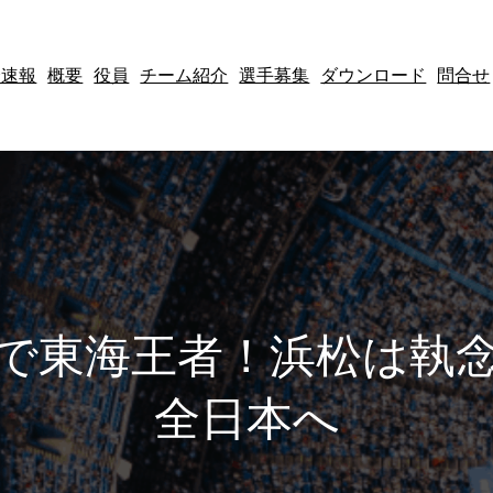
会速報
概要
役員
チーム紹介
選手募集
ダウンロード
問合せ
で東海王者！浜松は執
全日本へ