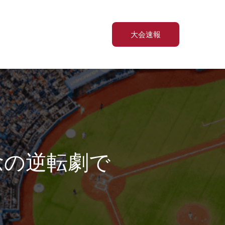
大会速報
念の逆転劇で