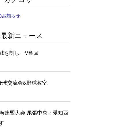
のお知らせ
最新ニュース
戦を制し V奪回
日
野球交流会&野球教室
日
P東海連盟大会 尾張中央・愛知西
す