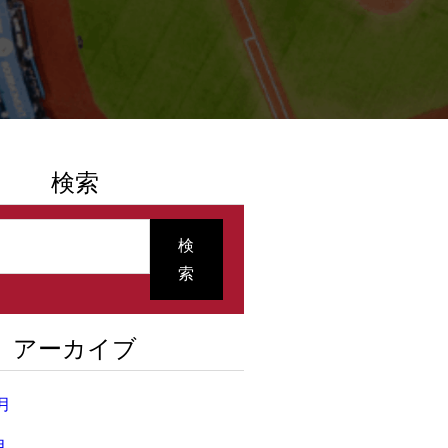
検索
検
索
アーカイブ
0月
月