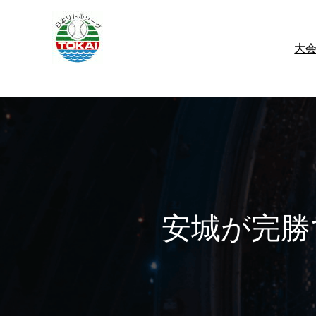
内
容
大
を
ス
キ
ッ
プ
安城が完勝