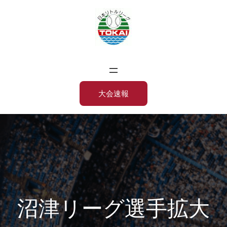
内
容
を
ス
キ
ッ
大会速報
プ
沼津リーグ選手拡大