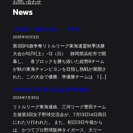
お問い合わせ
News
浜松南 激戦を制し V奪回
2025年10月12日
第3回FS旗争奪リトルリーグ東海連盟秋季決勝
大会が10/11(土）~12（日） 静岡県浜松市で開
幕し、 各ブロックを勝ち抜いた総勢9チーム
が秋の東海チャンピヨンを目指し熱戦が展開さ
れた。この大会で優勝、準優勝チームは 1 […]
第2回女子野球交流会&野球教室
2024年7月30日
リトルリーグ東海連絡、三河リーグ豊田チーム
主催第2回女子野球交流会が、7月13日14日両日
にわたり行われた。 また、初日13日午後から
は、かつてプロ野球阪神タイガース、大リー